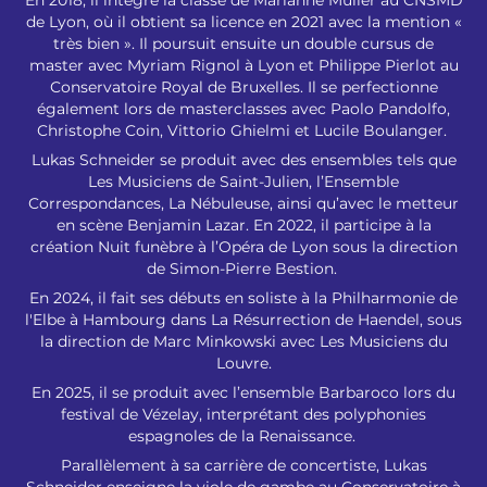
En 2018, il intègre la classe de Marianne Muller au CNSMD
de Lyon, où il obtient sa licence en 2021 avec la mention «
très bien ». Il poursuit ensuite un double cursus de
master avec Myriam Rignol à Lyon et Philippe Pierlot au
Conservatoire Royal de Bruxelles. Il se perfectionne
également lors de masterclasses avec Paolo Pandolfo,
Christophe Coin, Vittorio Ghielmi et Lucile Boulanger.
Lukas Schneider se produit avec des ensembles tels que
Les Musiciens de Saint-Julien, l’Ensemble
Correspondances, La Nébuleuse, ainsi qu’avec le metteur
en scène Benjamin Lazar. En 2022, il participe à la
création Nuit funèbre à l’Opéra de Lyon sous la direction
de Simon-Pierre Bestion.
En 2024, il fait ses débuts en soliste à la Philharmonie de
l'Elbe à Hambourg dans La Résurrection de Haendel, sous
la direction de Marc Minkowski avec Les Musiciens du
Louvre.
En 2025, il se produit avec l’ensemble Barbaroco lors du
festival de Vézelay, interprétant des polyphonies
espagnoles de la Renaissance.
Parallèlement à sa carrière de concertiste, Lukas